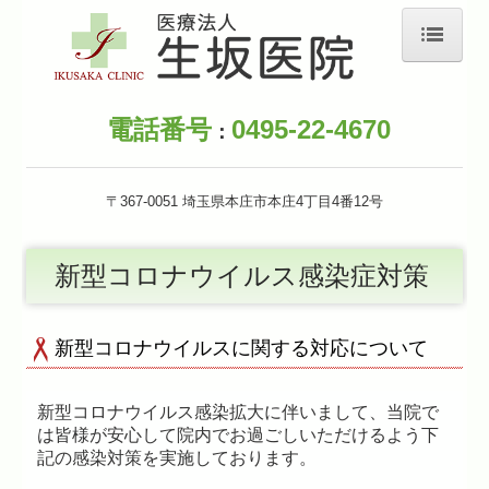
ホーム
電話番号
0495-22-4670
：
初めての方へ
診療内容・健診ワクチン
〒367-0051
埼
玉県
本庄市本庄4丁目4番12号
施設・設備のご案内
新型コロナウイルス感染症対策
院長の挨拶
交通案内
新型コロナウイルスに関する対応について
電話・オンライン診療のご案内
新型コロナウイルス感染拡大に伴いまして、当院で
新型コロナ感染症と季節性インフルエンザの同時流行に
は皆様が安心して院内でお過ごしいただけるよう下
備えて
記の感染対策を実施しております。