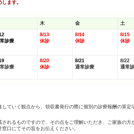
めします。
木
金
土
12
8/13
8/14
8/15
常診療
休診
休診
休診
19
8/20
8/21
8/22
常診療
休診
通常診療
通常
進していく観点から、領収書発
行の際に個別の診療報酬の算定
載されるものですので、その点をご理解いただき、ご家族の方
計窓口にてその旨をお伝えください。