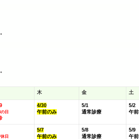
す。
す。
木
金
土
9
4/30
5/1
5/2
午前のみ
通常診療
午前
和の日
診
5/7
5/8
5/9
午前のみ
通常診療
午前
替休日