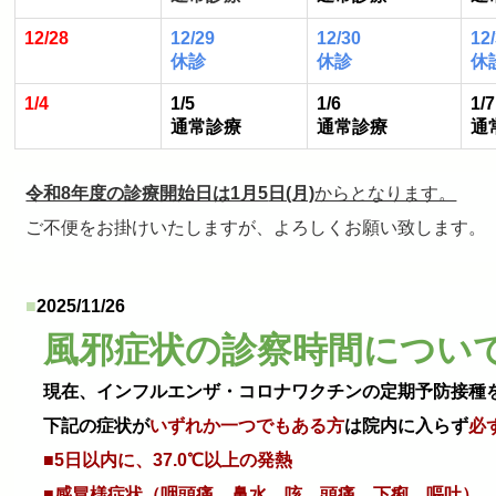
12/28
12/29
12/30
12
休診
休診
休
1/4
1/5
1/6
1/7
通常診療
通常診療
通
令和8年度の診療開始日は1月5
日(月)
からとなります。
ご不便をお掛けいたしますが、よろしくお願い致します。
■
2025/11/26
風邪症状の診察時間につい
現在、インフルエンザ・コロナワクチンの定期予防接種
下記の症状が
いずれか一つでもある方
は院内に入らず
必
■5日以内に、37.0℃以上の発熱
■感冒様症状（咽頭痛、鼻水、咳、頭痛、下痢、嘔吐）