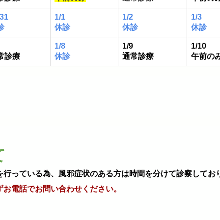
/31
1/1
1/2
1/3
診
休診
休診
休診
1/8
1/9
1/10
常診療
休診
通常診療
午前の
て
を行っている為、風邪症状のある方は時間を分けて診察してお
ずお電話でお問い合わせください。