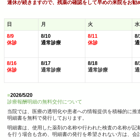
連休が続きますので、残薬の確認をして早めの来院をお勧
日
月
火
水
8/9
8/10
8/11
8/
休診
通常診療
休診
通
8/16
8/17
8/18
8/
休診
通常診療
通常診療
通
■
2026/5/20
診療報酬明細の無料交付について
当院では、医療の透明化や患者への情報提供を積極的に推
明細書を無料で発行しております。
明細書は、使用した薬剤の名称や行われた検査の名称が記
を行う場合も含め、明細書の発行を希望されない方は、会