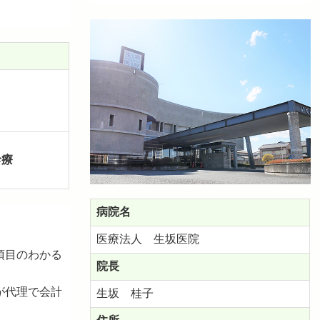
診療
病院名
医療法人 生坂医院
項目のわかる
院長
が代理で会計
生坂 桂子