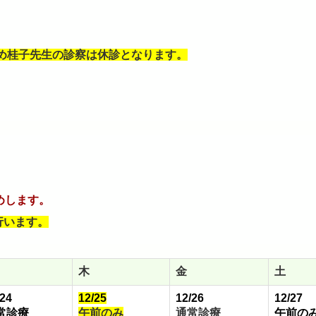
のため桂子先生の診察は休診となります。
めします。
行います。
木
金
土
/24
12/25
12/26
12/27
常診療
午前のみ
通常診療
午前の